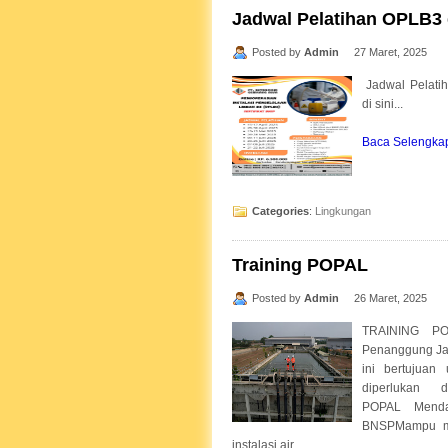
Jadwal Pelatihan OPLB3
Posted by
Admin
27 Maret, 2025
Jadwal Pelati
di sini...
Baca Selengkapn
Categories
:
Lingkungan
Training POPAL
Posted by
Admin
26 Maret, 2025
TRAINING POP
Penanggung Jaw
ini bertujuan
diperlukan 
POPAL Mendap
BNSPMampu me
instalasi air...