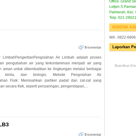
Office: Grand Sli
Letjen S Parman
Palmerah, Kec. 
Telp. 021-2902
KONTAK KA
WA : 0822-6806
Laporkan P
0
komentar
r LimbahPengertianPengolahan Air Limbah adalah proses
an pengubahan air yang terkontaminasi menjadi air yang
Buat Akun Ema
an aman untuk dikembalikan ke lingkungan melalui berbagai
k, kimia, dan biologis. Metode Pengolahan Air
ahan Fisik: Memisahkan partikel padat dan zat-zat yang
n secara fisik, seperti penyaringan, pengendapan,...
LB3
0
komentar