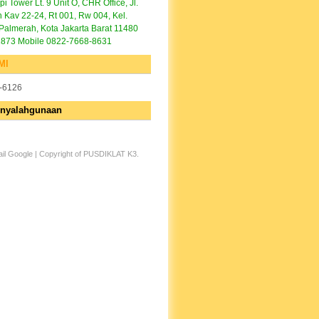
pi Tower Lt. 9 Unit O, CHR Office, Jl.
 Kav 22-24, Rt 001, Rw 004, Kel.
Palmerah, Kota Jakarta Barat 11480
1873 Mobile 0822-7668-8631
MI
-6126
enyalahgunaan
il Google
| Copyright of
PUSDIKLAT K3
.