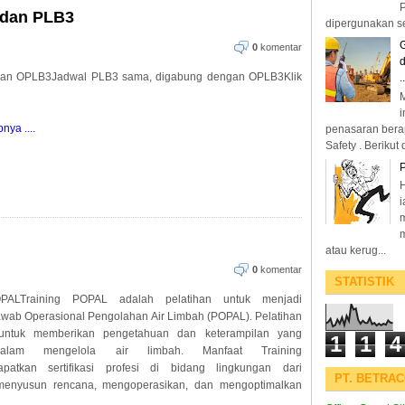
P
 dan PLB3
dipergunakan se
G
0
komentar
d
han OPLB3Jadwal PLB3 sama, digabung dengan OPLB3Klik
..
M
i
ya ....
penasaran berap
Safety . Berikut d
H
i
m
atau kerug...
0
komentar
STATISTIK
ALTraining POPAL adalah pelatihan untuk menjadi
ab Operasional Pengolahan Air Limbah (POPAL). Pelatihan
 untuk memberikan pengetahuan dan keterampilan yang
1
1
4
dalam mengelola air limbah. Manfaat Training
atkan sertifikasi profesi di bidang lingkungan dari
PT. BETRA
nyusun rencana, mengoperasikan, dan mengoptimalkan