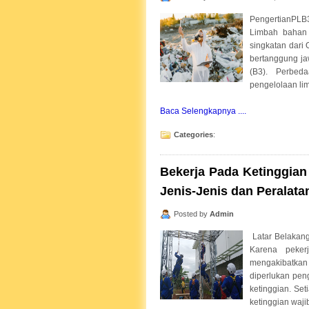
PengertianPLB
Limbah bahan
singkatan dari
bertanggung ja
(B3). Perbe
pengelolaan lim
Baca Selengkapnya ....
Categories
:
Bekerja Pada Ketinggian -
Jenis-Jenis dan Peralata
Posted by
Admin
Latar Belakang 
Karena peker
mengakibatkan 
diperlukan pen
ketinggian. Se
ketinggian wajib