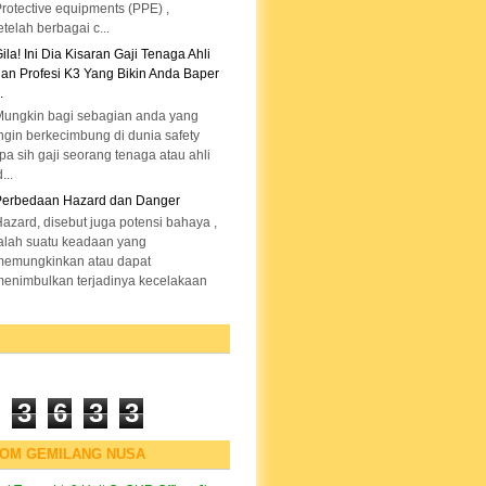
rotective equipments (PPE) ,
telah berbagai c...
ila! Ini Dia Kisaran Gaji Tenaga Ahli
an Profesi K3 Yang Bikin Anda Baper
.
ungkin bagi sebagian anda yang
ngin berkecimbung di dunia safety
a sih gaji seorang tenaga atau ahli
...
Perbedaan Hazard dan Danger
azard, disebut juga potensi bahaya ,
alah suatu keadaan yang
memungkinkan atau dapat
enimbulkan terjadinya kecelakaan
3
6
3
3
COM GEMILANG NUSA