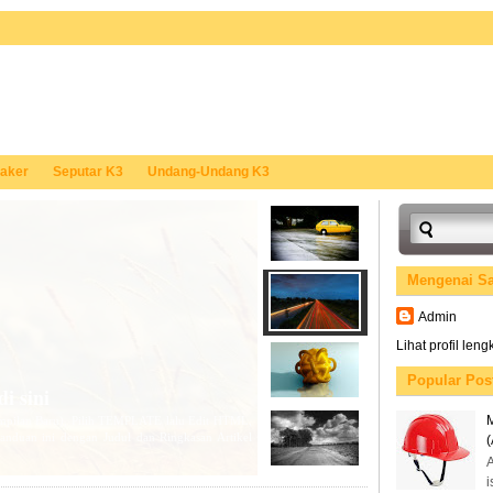
aker
Seputar K3
Undang-Undang K3
Mengenai S
Admin
Lihat profil len
Popular Pos
i sini
mpilan Baru), Pilih TEMPLATE lalu Edit HTML,
duan ini dengan Judul dan Ringkasan Artikel
A
i