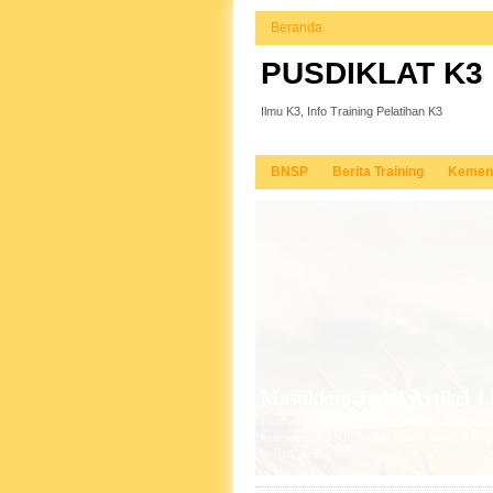
Beranda
PUSDIKLAT K3
Ilmu K3, Info Training Pelatihan K3
BNSP
Berita Training
Kemen
Masukkan Judul Artikel 2 d
Panduan: Masuk ke Akun Blogger Anda (Ta
kemudian LANJUTKAN. Ganti judul dan pan
terbaik anda