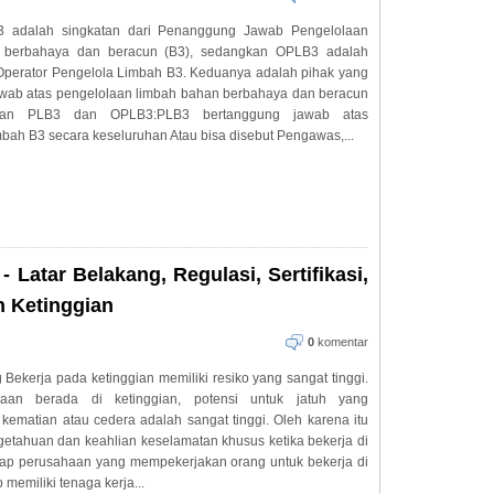
3 adalah singkatan dari Penanggung Jawab Pengelolaan
 berbahaya dan beracun (B3), sedangkan OPLB3 adalah
 Operator Pengelola Limbah B3. Keduanya adalah pihak yang
wab atas pengelolaan limbah bahan berbahaya dan beracun
daan PLB3 dan OPLB3:PLB3 bertanggung jawab atas
bah B3 secara keseluruhan Atau bisa disebut Pengawas,...
 Latar Belakang, Regulasi, Sertifikasi,
n Ketinggian
0
komentar
Bekerja pada ketinggian memiliki resiko yang sangat tinggi.
jaan berada di ketinggian, potensi untuk jatuh yang
kematian atau cedera adalah sangat tinggi. Oleh karena itu
getahuan dan keahlian keselamatan khusus ketika bekerja di
tiap perusahaan yang mempekerjakan orang untuk bekerja di
 memiliki tenaga kerja...